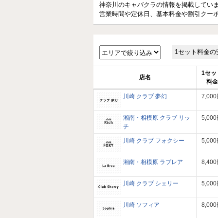
神奈川のキャバクラの情報を掲載してい
営業時間や定休日、基本料金や割引クー
1セット料金の
1セッ
店名
料金
川崎 クラブ 夢幻
7,00
湘南・相模原 クラブ リッ
5,00
チ
川崎 クラブ フォクシー
5,00
湘南・相模原 ラブレア
8,40
川崎 クラブ シェリー
5,00
川崎 ソフィア
8,00