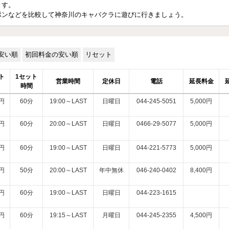
ます。
ポンなどを比較して神奈川のキャバクラに遊びに行きましょう。
安い順
初回料金の安い順
リセット
ト
1セット
営業時間
定休日
電話
延長料金
時間
0円
60分
19:00～LAST
日曜日
044-245-5051
5,000円
0円
60分
20:00～LAST
日曜日
0466-29-5077
5,000円
0円
60分
19:00～LAST
日曜日
044-221-5773
5,000円
0円
50分
20:00～LAST
年中無休
046-240-0402
8,400円
0円
60分
19:00～LAST
日曜日
044-223-1615
0円
60分
19:15～LAST
月曜日
044-245-2355
4,500円