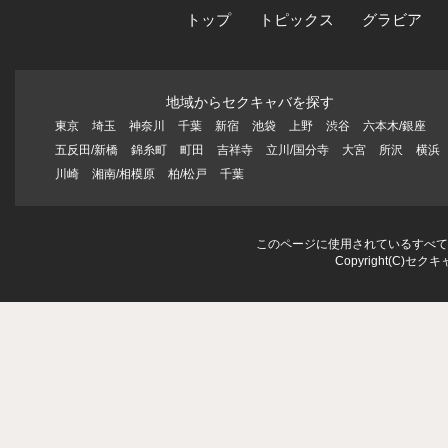
トップ
トピックス
グラビア
地域からセクキャバを探す
東京
埼玉
神奈川
千葉
新宿
池袋
上野
渋谷
六本木/銀座
五反田/新橋
錦糸町
町田
吉祥寺
立川/国分寺
大宮
所沢
横浜
川崎
湘南/相模原
柏/松戸
千葉
このページに使用されているすべて
Copyright(C