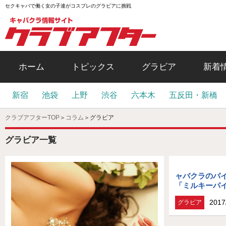
セクキャバで働く女の子達がコスプレのグラビアに挑戦
ホーム
トピックス
グラビア
新着
新宿
池袋
上野
渋谷
六本木
五反田・新橋
クラブアフターTOP
＞
コラム
＞
グラビア
グラビア一覧
ャバクラのパ
「ミルキーパ
2017
グラビア